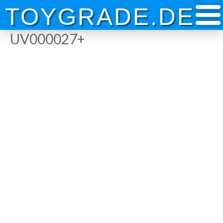
Skip
TOYGRADE.DE
to
content
UV000027+