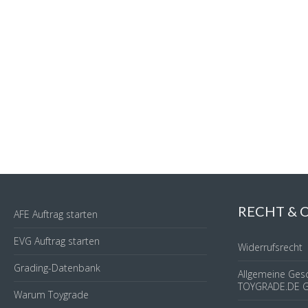
RECHT &
AFE Auftrag starten
EVG Auftrag starten
Widerrufsrecht
Grading-Datenbank
Allgemeine Ges
TOYGRADE.DE 
Warum Toygrade