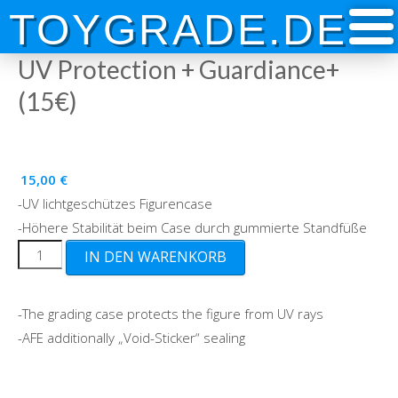
Skip
TOYGRADE.DE
to
content
UV Protection + Guardiance+
(15€)
15,00
€
-UV lichtgeschützes Figurencase
-Höhere Stabilität beim Case durch gummierte Standfüße
UV
IN DEN WARENKORB
Protection
+
-The grading case protects the figure from UV rays
Guardiance+
-AFE additionally „Void-Sticker“ sealing
(15€)
Menge