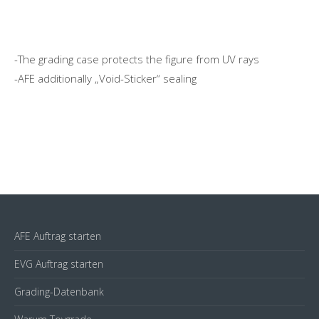
-The grading case protects the figure from UV rays
-AFE additionally „Void-Sticker“ sealing
AFE Auftrag starten
EVG Auftrag starten
Grading-Datenbank