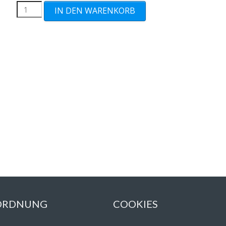
UV
IN DEN WARENKORB
Protection
+
Guardiance+
(11€)
Menge
 ORDNUNG
COOKIES