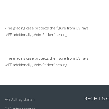
-The grading case protects the figure from UV rays
-AFE additionally „Void-Sticker“ sealing
-The grading case protects the figure from UV rays
-AFE additionally „Void-Sticker“ sealing
RECHT &
AFE Auftrag starten
EVG Auftrag starten