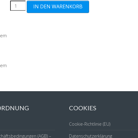
Gradingreport
IN DEN WARENKORB
Menge
item
item
 ORDNUNG
COOKIES
Cookie-Richtlinie (EU)
chäftsbedingungen (AGB) –
Datenschutzerklärung