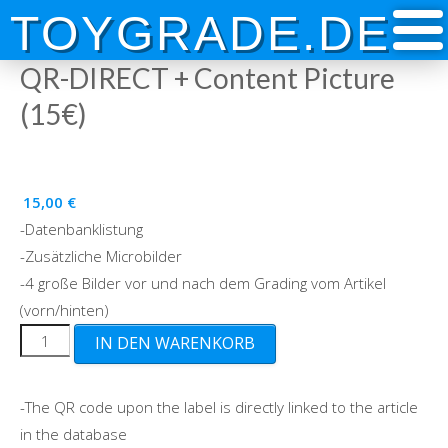
Skip
TOYGRADE.DE
to
content
QR-DIRECT + Content Picture
(15€)
15,00
€
-Datenbanklistung
-Zusätzliche Microbilder
-4 große Bilder vor und nach dem Grading vom Artikel
(vorn/hinten)
QR-
IN DEN WARENKORB
DIRECT
+
-The QR code upon the label is directly linked to the article
Content
in the database
Picture