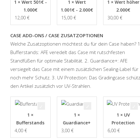
1 × Wert 501€ -
1 × Wert
1 × Wert höher
1.000€
1.001€ - 2.000€
2.000€
12,00
€
15,00
€
30,00
€
CASE ADD-ONS / CASE ZUSATZOPTIONEN
Welche Zusatzoptionen möchtest du für dein Case haben? 1
Bufferstands: AFE veredelt das Case mit rutschfesten
Standfüßen für optimale Stabilität. 2. Guardiance+: AFE
versiegelt das Case mit einem zusätzlichen Sealing-Label für
noch mehr Schutz. 3. UV Protection: Das Gradingcase schütz
den Artikel zusätzlich vor UV-Strahlen.
1 ×
1 ×
1 × UV
Bufferstands
Guardiance+
Protection
4,00
€
3,00
€
6,00
€