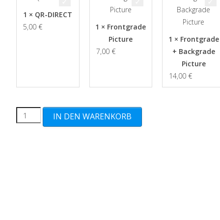
1 × QR-DIRECT
5,00
€
1 × Frontgrade
Picture
1 × Frontgrade
7,00
€
+ Backgrade
Picture
14,00
€
"Modulok"
IN DEN WARENKORB
Masters
of
the
Universe
Menge