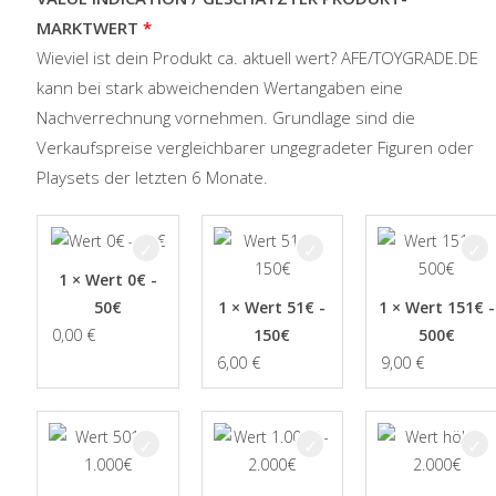
MARKTWERT
Wieviel ist dein Produkt ca. aktuell wert? AFE/TOYGRADE.DE
kann bei stark abweichenden Wertangaben eine
Nachverrechnung vornehmen. Grundlage sind die
Verkaufspreise vergleichbarer ungegradeter Figuren oder
Playsets der letzten 6 Monate.
1 × Wert 0€ -
50€
1 × Wert 51€ -
1 × Wert 151€ -
0,00
€
150€
500€
6,00
€
9,00
€