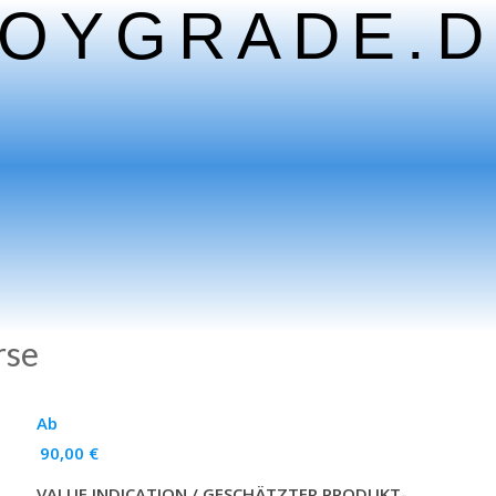
TOYGRADE.D
rse
Ab
90,00
€
VALUE INDICATION / GESCHÄTZTER PRODUKT-