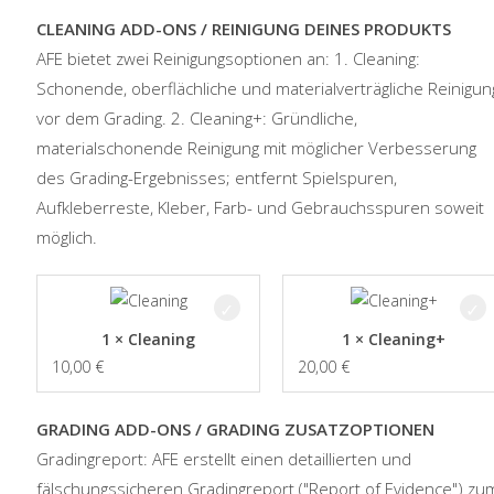
CLEANING ADD-ONS / REINIGUNG DEINES PRODUKTS
AFE bietet zwei Reinigungsoptionen an: 1. Cleaning:
Schonende, oberflächliche und materialverträgliche Reinigun
vor dem Grading. 2. Cleaning+: Gründliche,
materialschonende Reinigung mit möglicher Verbesserung
des Grading-Ergebnisses; entfernt Spielspuren,
Aufkleberreste, Kleber, Farb- und Gebrauchsspuren soweit
möglich.
1 × Cleaning
1 × Cleaning+
10,00
€
20,00
€
GRADING ADD-ONS / GRADING ZUSATZOPTIONEN
Gradingreport: AFE erstellt einen detaillierten und
fälschungssicheren Gradingreport ("Report of Evidence") zu