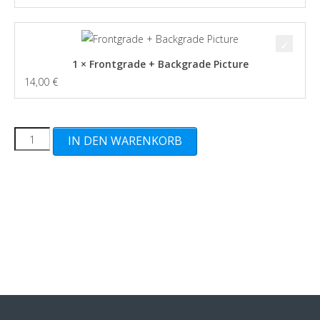
1 × Frontgrade + Backgrade Picture
14,00
€
Item
IN DEN WARENKORB
MIB
76
-
85
cm
(L+B+H)
Menge