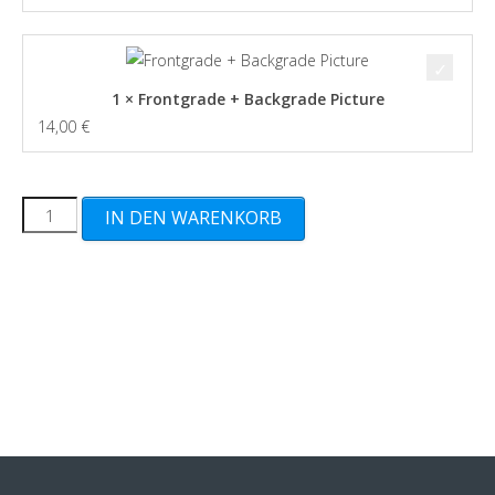
1 × Frontgrade + Backgrade Picture
14,00
€
Item
IN DEN WARENKORB
MIB
116
-
130
cm
(L+B+H)
Menge