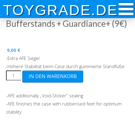
Skip
TOYGRADE.DE
to
content
Bufferstands + Guardiance+ (9€)
9,00
€
-Extra AFE Siegel
-Höhere Stabilität beim Case durch gummierte Standfüße
Bufferstands
IN DEN WARENKORB
+
Guardiance+
-AFE additionally „Void-Sticker“ sealing
(9€)
-AFE finishes the case with rubberised feet for optimum
Menge
stability