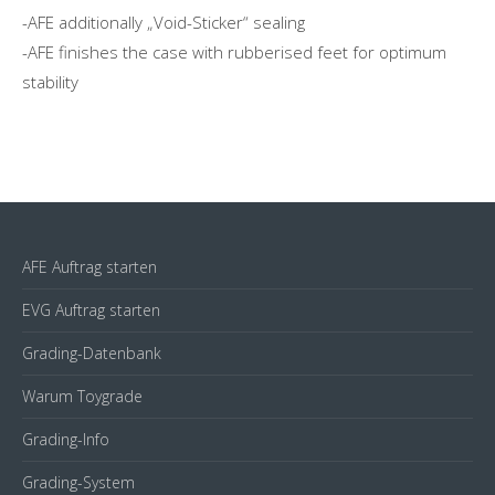
-AFE additionally „Void-Sticker“ sealing
-AFE finishes the case with rubberised feet for optimum
stability
AFE Auftrag starten
EVG Auftrag starten
Grading-Datenbank
Warum Toygrade
Grading-Info
Grading-System