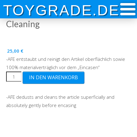
Skip
TOYGRADE.DE
to
content
Cleaning
25,00
€
-AFE entstaubt und reinigt den Artikel oberflächlich sowie
100% materialverträglich vor dem „Eincasen“
Cleaning
IN DEN WARENKORB
Menge
-AFE dedusts and cleans the article superficially and
absolutely gently before encasing