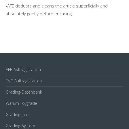
-AFE dedusts and cleans the article superficially and
absolutely gently before encasing
AFE Auftrag starten
EVG Auftrag starten
Grading-Datenbank
Warum Toygrade
Grading-Info
Grading-System