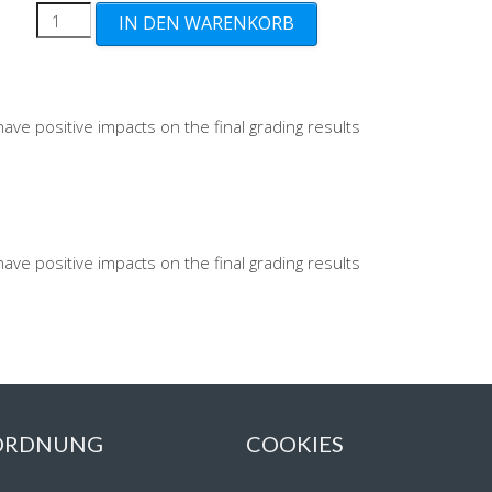
Cleaning+
IN DEN WARENKORB
Menge
have positive impacts on the final grading results
have positive impacts on the final grading results
 ORDNUNG
COOKIES