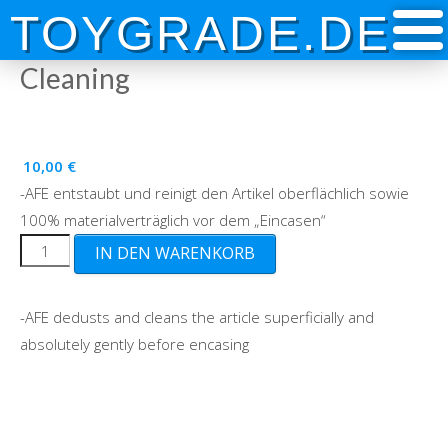
Skip
TOYGRADE.DE
to
content
Cleaning
10,00
€
-AFE entstaubt und reinigt den Artikel oberflächlich sowie
100% materialverträglich vor dem „Eincasen“
Cleaning
IN DEN WARENKORB
Menge
-AFE dedusts and cleans the article superficially and
absolutely gently before encasing