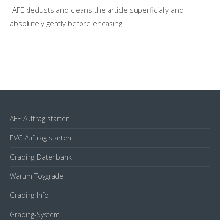
-AFE dedusts and cleans the article superficially and
absolutely gently before encasing
AFE Auftrag starten
EVG Auftrag starten
Grading-Datenbank
Warum Toygrade
Grading-Info
Grading-System