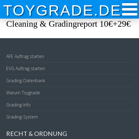
Skip
TOYGRADE.DE
to
content
Cleaning & Gradingreport 10€+29€
AFE Auftrag starten
EVG Auftrag starten
Grading-Datenbank
Warum Toygrade
Grading-Info
Grading-System
RECHT & ORDNUNG