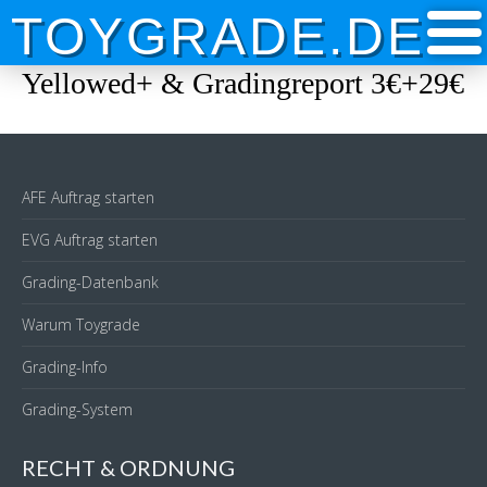
Skip
TOYGRADE.DE
to
content
Yellowed+ & Gradingreport 3€+29€
AFE Auftrag starten
EVG Auftrag starten
Grading-Datenbank
Warum Toygrade
Grading-Info
Grading-System
RECHT & ORDNUNG