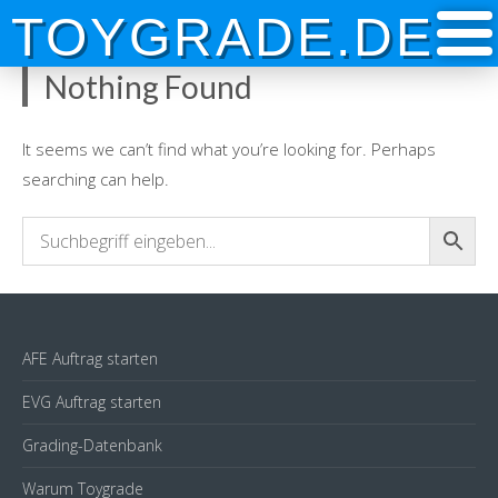
Skip
TOYGRADE.DE
to
content
Nothing Found
It seems we can’t find what you’re looking for. Perhaps
searching can help.
AFE Auftrag starten
EVG Auftrag starten
Grading-Datenbank
Warum Toygrade