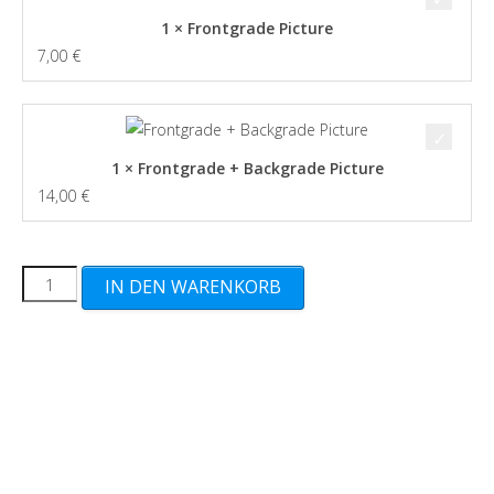
1 × Frontgrade Picture
7,00
€
1 × Frontgrade + Backgrade Picture
14,00
€
MOC
IN DEN WARENKORB
Figuren
16
–
19,99
cm
(Höhe
der